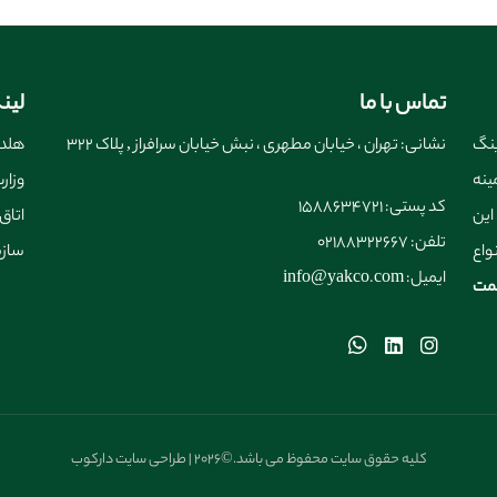
تماس با ما
لین
ینگ
نشانی: تهران ، خیابان مطهری ، نبش خیابان سرافراز , پلاک 322
هلدی
 از سال ۱۴۰۳ در زمینه
وزار
کد پستی: 1588634721
این
اتاق
تلفن: 02188322667
واع
سازم
ایمیل: info@yakco.com
یمت
کلیه حقوق سایت محفوظ می باشد.©2026 | طراحی سایت دارکوب