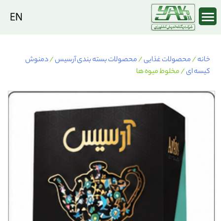
Ski
t
conten
خانه
/
محصولات غذایی
/
محصولات بسته بندی آرسیس
/
دمنوش
کیسه ای
/ مخلوط میوه ها