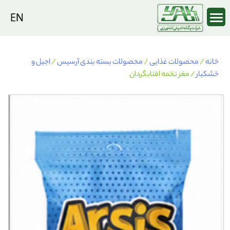
Ski
t
conten
خانه
/
محصولات غذایی
/
محصولات بسته بندی آرسیس
/
اجیل و
خشکبار
/ مغز تخمه افتابگردان