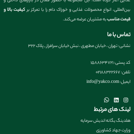
غذایی آغاز کرده است. این مجموعه با حضور فعال در بازارهای داخلی و
بین‌المللی، انواع محصولات غذایی و خوراک دام را با تمرکز بر
کیفیت بالا و
قیمت مناسب
به مشتریان عرضه می‌کند.
تماس با ما
نشانی: تهران ، خیابان مطهری ، نبش خیابان سرافراز , پلاک 322
کد پستی: 1588634721
تلفن: 02188322667
ایمیل: info@yakco.com
لینک های مرتبط
هلدینگ یگانه اندیش سرمایه
وزارت جهاد کشاورزی